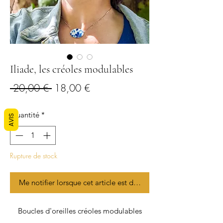
Iliade, les créoles modulables
Prix
Prix
 20,00 € 
18,00 €
original
promotionnel
Quantité
*
AVIS
Rupture de stock
Me notifier lorsque cet article est disponible
Boucles d'oreilles créoles modulables