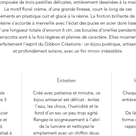
omposée de trois pastilles délicates, entièrement dessinées à la mai
Le motif floral crème, d'une grande finesse, court le long de ces
léments en plastique cuit et glacé à la résine. La finition brillante de 
résine s'accorde à merveille avec l'éclat des puces en acier doré lisse
'une longueur totale d'environ 6 cm, ces boucles d'oreilles pendant
erracotta sont à la fois légères et pleines de caractère. Elles incarne
arfaitement l'esprit du Gibbon Créations : un bijou poétique, artisan
et profondément solaire, avec un fini miroir irrésistible.
Entretien
ale
Créé avec patience et minutie, ce
Chaque
e 3
bijou artisanal est délicat : évitez
entière
l’eau, les chocs, l’humidité et le
acier
fond d’un sac un peu trop agité.
De lé
e et
Rangez-le soigneusement à l’abri
forme 
).
de la lumière et nettoyez-le
rappo
alisé à
simplement avec un chiffon doux.