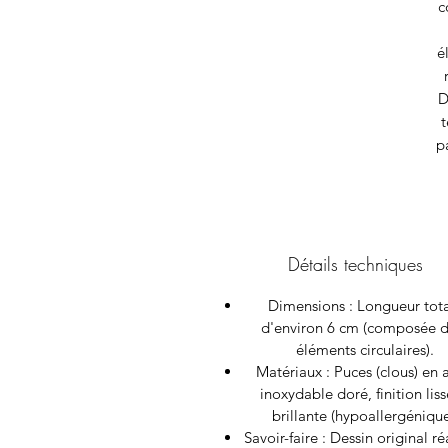
c
é
D
t
p
Détails techniques
Dimensions : Longueur tot
d'environ 6 cm (composée d
éléments circulaires).
Matériaux : Puces (clous) en 
inoxydable doré, finition liss
brillante (hypoallergénique
Savoir-faire : Dessin original ré