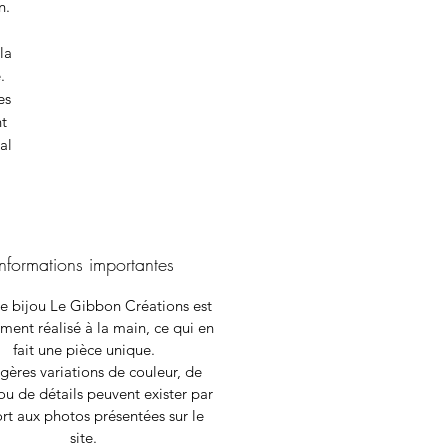
n.
la
.
es
nt
al
Informations importantes
 bijou Le Gibbon Créations est
ment réalisé à la main, ce qui en
fait une pièce unique.
gères variations de couleur, de
ou de détails peuvent exister par
rt aux photos présentées sur le
site.