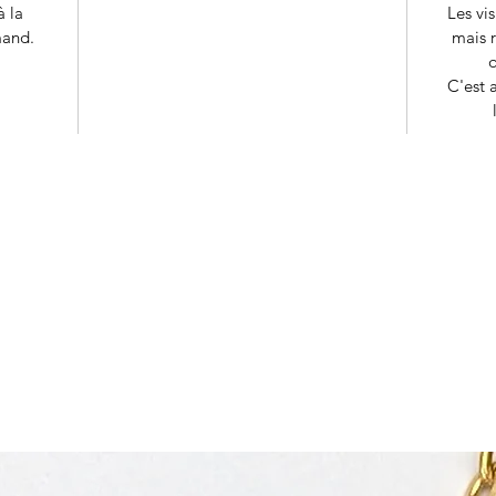
à la
Les vi
mand.
mais r
q
C'est a