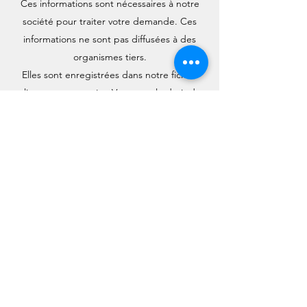
Ces informations sont nécessaires à notre
société pour traiter votre demande. Ces
informations ne sont pas diffusées à des
organismes tiers.
Elles sont enregistrées dans notre fichier
clients et conservées.Vous avez le droit de
refuser la collecte, le droit d'accéder, de
rectifier et d'effacer ses données sur simple
demande via le formulaire de contact ou à
l’adresse
legibboncreations@gmail.com
En cas de litige vous pouvez introduire une
réclamation auprès de la Cnil.
- Un ou plusieurs « cookies » peuvent être
placés sur le disque dur de l’ordinateur des
internautes visiteurs du site afin de faciliter
leur connexion au site, la gestion des
comptes ou de garder en mémoire leurs
réglages.