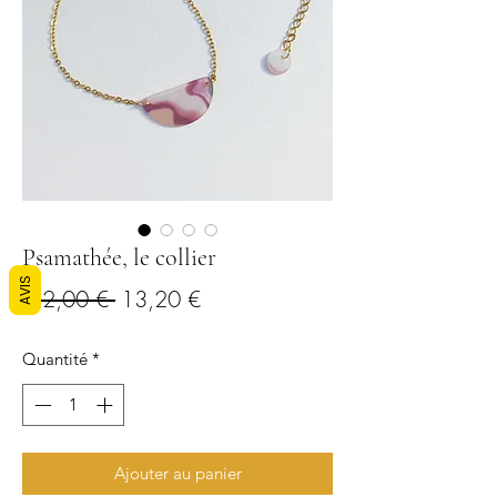
Psamathée, le collier
AVIS
Prix
Prix
 22,00 € 
13,20 €
original
promotionnel
Quantité
*
Ajouter au panier